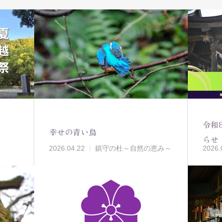
令和
幸せの青い鳥
らせ
2026.04.22
鎮守の杜～自然の恵み～
2026.