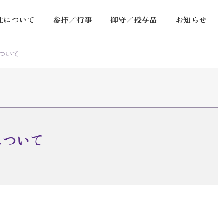
社について
参拝／行事
御守／授与品
お知らせ
ついて
について