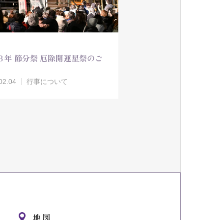
８年 節分祭 厄除開運星祭のご
02.04
行事について
地図