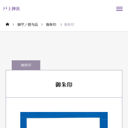
年間行事
御守／授与品
御朱印
御朱印
ホーム
戸上神社について
御朱印
参拝／行事
御守／授与品
御朱印
お知らせ
問い合わせ／地図